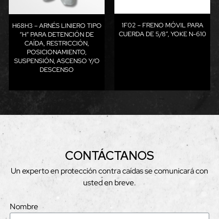
1F02 – FRENO MÓVIL PARA
H68H3 – ARNÉS LINIERO TIPO
CUERDA DE 5/8”, YOKE N-610
“H” PARA DETENCIÓN DE
CAÍDA, RESTRICCIÓN,
POSICIONAMIENTO,
SUSPENSIÓN, ASCENSO Y/O
DESCENSO
CONTÁCTANOS
Un experto en protección contra caídas se comunicará con
usted en breve.
Nombre