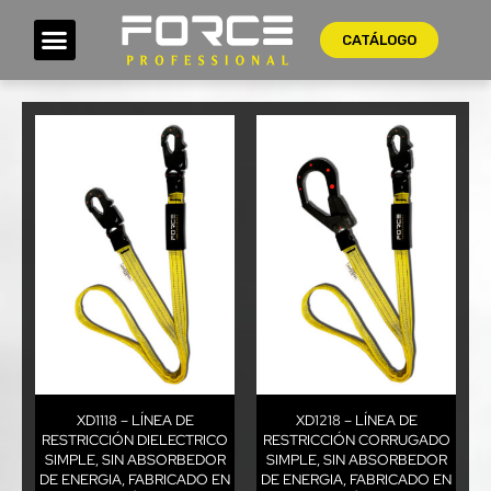
CATÁLOGO
XD1118 – LÍNEA DE
XD1218 – LÍNEA DE
RESTRICCIÓN DIELECTRICO
RESTRICCIÓN CORRUGADO
SIMPLE, SIN ABSORBEDOR
SIMPLE, SIN ABSORBEDOR
DE ENERGIA, FABRICADO EN
DE ENERGIA, FABRICADO EN