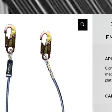
E
AP
Con
mec
plat
CA